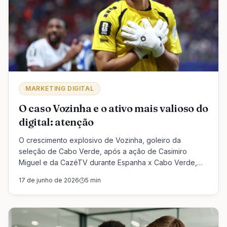
MARKETING DIGITAL
O caso Vozinha e o ativo mais valioso do
digital: atenção
O crescimento explosivo de Vozinha, goleiro da
seleção de Cabo Verde, após a ação de Casimiro
Miguel e da CazéTV durante Espanha x Cabo Verde,
mostra uma verdade importante para profissionais e
17 de junho de 2026
5
min
negócios: no digital, atenção é ativo. Mas atenção sem
posicionamento, presença e estratégia pode
desaparecer tão rápido quanto chegou.